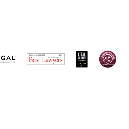
ESPAÑOL
|
ENGLISH
|
DEUTSCH
|
中文